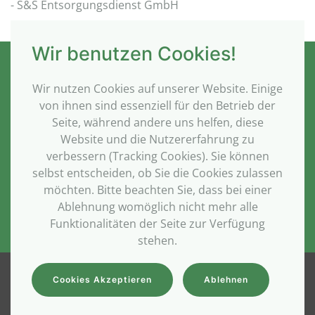
- S&S Entsorgungsdienst GmbH
Wir benutzen Cookies!
Wir nutzen Cookies auf unserer Website. Einige
von ihnen sind essenziell für den Betrieb der
Seite, während andere uns helfen, diese
Steindamm 20
Website und die Nutzererfahrung zu
31311 Uetze - Hänigsen
verbessern (Tracking Cookies). Sie können
selbst entscheiden, ob Sie die Cookies zulassen
Tel.
05147-92047
möchten. Bitte beachten Sie, dass bei einer
info@sander-entsorgungsdienst.de
Ablehnung womöglich nicht mehr alle
Funktionalitäten der Seite zur Verfügung
stehen.
©
2026
S&S Entsorgungsdienst GmbH. Alle Rechte vorbehalten.
Cookies Akzeptieren
Ablehnen
Impressum
|
Datenschutzerklärung